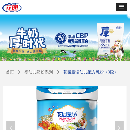
首页
ꄲ
婴幼儿奶粉系列
ꄲ
花园童话幼儿配方乳粉（3段）
넳
넲