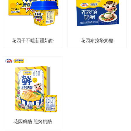
花园干不噎新疆奶酪
花园布拉塔奶酪
花园鲜酪 煎烤奶酪