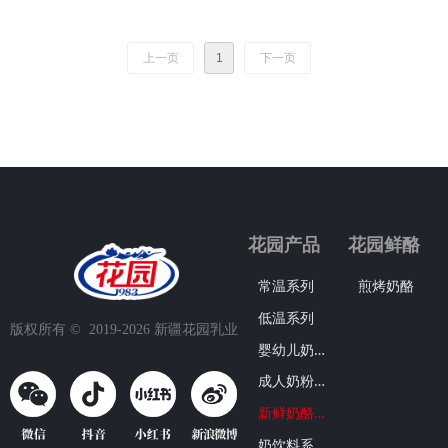
上一页
1
下一页
花园产品
花园鲜酪
常温系列
煎烤奶酪
低温系列
版权所有 ©  2019-2026
新疆花园乳业
婴
幼儿奶粉系列
成
人奶粉系列
新
鲜奶酪系列
奶
饮料系列